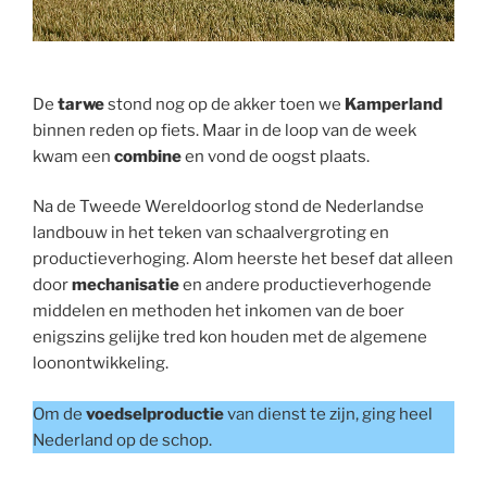
De
tarwe
stond nog op de akker toen we
Kamperland
binnen reden op fiets. Maar in de loop van de week
kwam een
combine
en vond de oogst plaats.
Na de Tweede Wereldoorlog stond de Nederlandse
landbouw in het teken van schaalvergroting en
productieverhoging. Alom heerste het besef dat alleen
door
mechanisatie
en andere productieverhogende
middelen en methoden het inkomen van de boer
enigszins gelijke tred kon houden met de algemene
loonontwikkeling.
Om de
voedselproductie
van dienst te zijn, ging heel
Nederland op de schop.