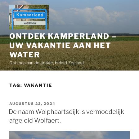
Ga
naar
de
inhoud
ONTDEK KAMPERLAND –
UW VAKANTIE AAN HET
WATER
Ontsnap aan de drukte, beleef Zeeland
TAG:
VAKANTIE
GEPLAATST
AUGUSTUS 22, 2024
OP
De naam Wolphaartsdijk is vermoedelijk
afgeleid Wolfaert.