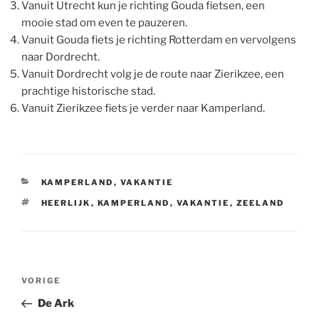
Vanuit Utrecht kun je richting Gouda fietsen, een
mooie stad om even te pauzeren.
Vanuit Gouda fiets je richting Rotterdam en vervolgens
naar Dordrecht.
Vanuit Dordrecht volg je de route naar Zierikzee, een
prachtige historische stad.
Vanuit Zierikzee fiets je verder naar Kamperland.
CATEGORIEËN
KAMPERLAND
,
VAKANTIE
TAGS
HEERLIJK
,
KAMPERLAND
,
VAKANTIE
,
ZEELAND
Bericht
Vorig
VORIGE
navigatie
bericht
De Ark