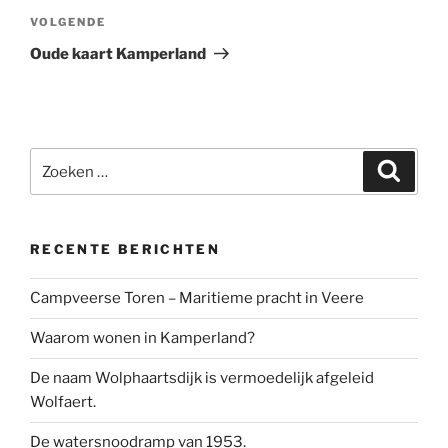
Volgend
VOLGENDE
bericht
Oude kaart Kamperland
Zoeken
Zoeke
naar:
RECENTE BERICHTEN
Campveerse Toren – Maritieme pracht in Veere
Waarom wonen in Kamperland?
De naam Wolphaartsdijk is vermoedelijk afgeleid
Wolfaert.
De watersnoodramp van 1953.